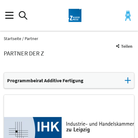
Startseite
Partner
Teilen
PARTNER DER Z
Programmbeirat Additive Fertigung
Prof. Dr. Frank Brückner
Fraunhofer-Institut für Werkstoff- und Strahltechnik IWS
https://www.iws.fraunhofer.de
Prof. Dr. rer. nat. Ines Dani
HTWK, Institut für Technologie und Produktion im Maschinenbau
https://www.htwk-leipzig.de
N.N.