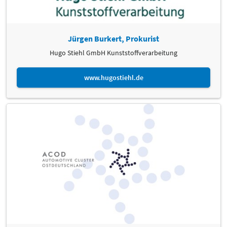
BMW Group Werk Leipzig
https://www.bmwgroup-werke.com/leipzig/de.html
Prof. Dr.-Ing. Sebastian Scholz
Jürgen Burkert, Prokurist
Fraunhofer-Kunststoffzentrum Oberlausitz (Fraunhofer IWU) Zittau
Hugo Stiehl GmbH Kunststoffverarbeitung
https://www.iwu.fraunhofer.de/de/Ueber-
uns/standorte/zittau.html
www.hugostiehl.de
Dr. rer. nat. Matthias Schulze
Fraunhofer IWU-Institut für Werkzeugmaschinen und
Umformtechnik
https://www.iwu.fraunhofer.de
N.N.
TU Dresden - Institut für Leichtbau und Kunststofftechnik ILK
https://tu-dresden.de/ing/maschinenwesen/ilk
Dr.-Ing. Thomas Studnitzky
Fraunhofer IFAM - Institut für Fertigungstechnik und angewandte
Materialforschung
https://www.ifam.fraunhofer.de
Dipl.-Ing. Markus Witt
metrom Mechatronische Maschinen GmbH
https://metrom.com/de