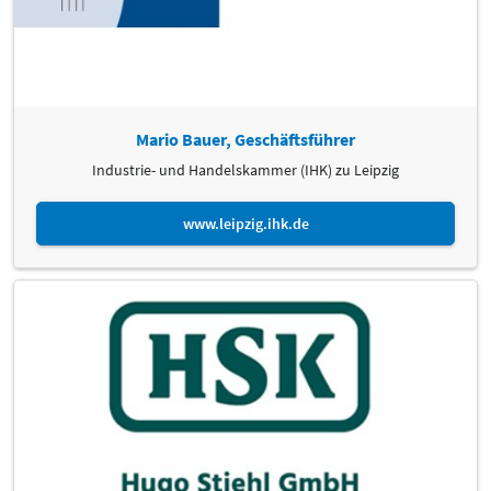
Fraunhofer-Kunststoffzentrum Oberlausitz (Fraunhofer IWU) Zittau
https://www.iwu.fraunhofer.de/de/Ueber-
uns/standorte/zittau.html
Dr. Thomas Heber
Composites United e.V.
https://composites-united.com
Mario Bauer, Geschäftsführer
Sven Herbst
Industrie- und Handelskammer (IHK) zu Leipzig
Alexander Hoffmann
Building 3D e.V.
https://building-3d.de
www.leipzig.ihk.de
Dr. rer. nat. Heike Illing-Günther
Sächsisches Textilforschungsinstitut STFI e.V.
https://www.stfi.de
Dr.-Ing. Alexander König
BMW Group Werk Leipzig
https://www.bmwgroup-werke.com/leipzig/de.html
Dr.-Ing. Elena Lopez
Fraunhofer-Institut für Werkstoff- und Strahltechnik IWS
https://www.iws.fraunhofer.de
Martin Rothe