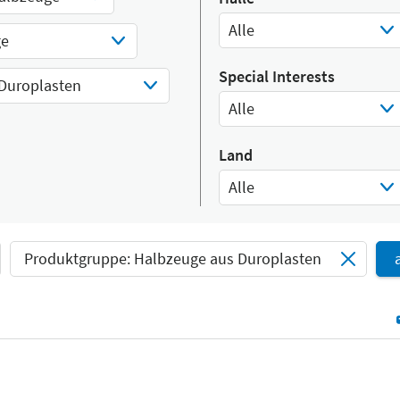
Alle
ge
Select Input
Special Interests
Duroplasten
Alle
Select Input
Land
Alle
Select Input
Produktgruppe: Halbzeuge aus Duroplasten