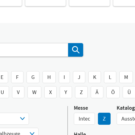
E
F
G
H
I
J
K
L
M
U
V
W
X
Y
Z
Ä
Ö
Ü
Messe
Katalog
Intec
Z
Ausst
halbzeuge
Halle