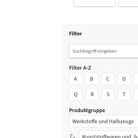
Filter
Filter A-Z
A
B
C
D
Q
R
S
T
Produktgruppe
Werkstoffe und Halbzeuge
Select Input
Kunststoffwaren und -