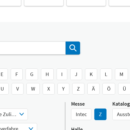
E
F
G
H
I
J
K
L
M
U
V
W
X
Y
Z
Ä
Ö
Ü
Messe
Katalog
Verfahren als technologische Zulieferleistung
Intec
Z
Ausst
Kunststoffverarbeitungsverfahren, Kunststoffbearbeitung
Halle