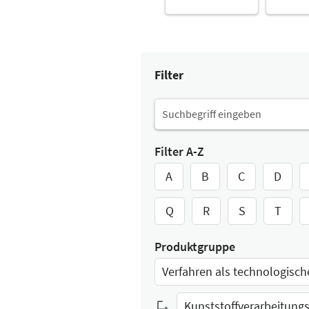
Filter
Filter A-Z
A
B
C
D
Q
R
S
T
Produktgruppe
Select Input