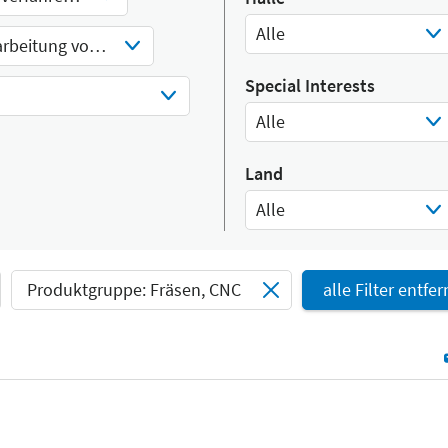
Alle
Spanabhebende Bearbeitung von Kunststoffen
Select Input
Special Interests
Alle
Select Input
Land
Alle
Select Input
Produktgruppe: Fräsen, CNC
alle Filter entfe