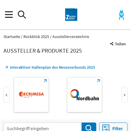
Startseite
Rückblick 2025
Ausstellerverzeichnis
Teilen
AUSSTELLER & PRODUKTE 2025
Interaktiver Hallenplan des Messeverbunds 2025
Produktgruppe
Ablage- und Transportgestelle
Füge-, Verbindungs- und Montageprozesse
Messe
Select Input
Z
Handhabungs- und Montagetechnik
Filter