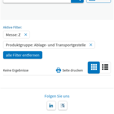
Select Input
Katalog
Ablage- und Transportgestelle
-
Select Input
Halle
Aktive Filter:
-
Messe: Z
Alle
Special Interests
Produktgruppe: Ablage- und Transportgestelle
-
alle Filter entfernen
Alle
Land
-
Keine Ergebnisse
Seite drucken
Alle
Produktneuheit
-
Folgen Sie uns