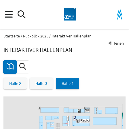
Startseite
Rückblick 2025
Interaktiver Hallenplan
Teilen
INTERAKTIVER HALLENPLAN
Halle 2
Halle 3
Halle 4
G24
G20/1
G20
G08
G04
G33
G29
G25
G27
F30
F04
G35
F20
G01