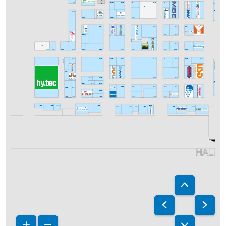
F32
F25
F23
F13
F21
F11
Gastronomie
E34
E04
E30
E24
E20
Befr.
E13
E09
C00
E27
E07
D08
E32/1
D10
D07
PL
C44
C40
C36
C32
C30
C28
C22
C20
C10
C08
C06
C33
C27
C23
C21
C13
C11
C09
C05
C03
C33/1
C37
C29
C25
B14
B10
B02
B31
B30
B27
B19
B13
B09
B21
B07
A36
B33
B29
A38
A34
A28
A20
A14
A10
A43
A39
A29
A41
A25
A15
A09
A05
A21
A17