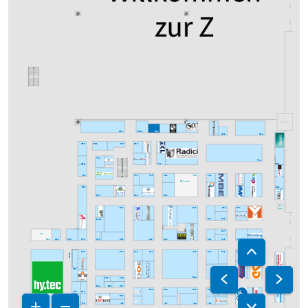
G24
G20/1
G20
G08
G04
G33
G29
G25
G27
F30
F04
G35
F20
G01
F32
F25
F23
F13
F21
F11
Gastronomie
E34
E04
E30
E24
E20
Befr.
E13
E09
C00
E27
E07
D08
E32/1
D10
D07
PL
C44
C40
C36
C32
C30
C28
C22
C20
C10
C08
C06
C33
C27
C23
C21
C13
C11
C09
C05
C03
C33/1
C37
C29
C25
B14
B10
B02
B31
B30
B27
B19
B13
B09
B21
B07
A36
B33
B29
A38
A34
A28
A20
A14
A10