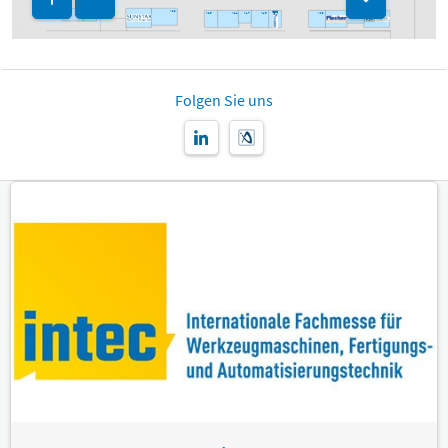
A43
A39
A29
A41
A25
A15
A09
A05
A21
A17
Folgen Sie uns