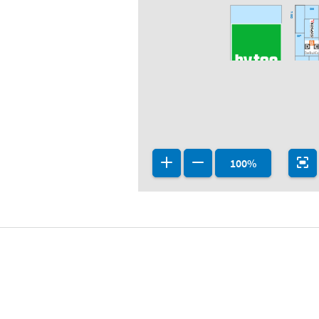
C33
C33/1
C37
A36
B33
A38
A34
A43
A41
A39
100%