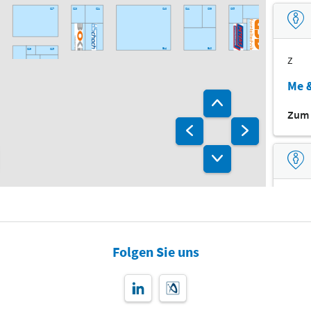
C27
C23
C21
C13
C11
C09
C05
C03
B14
B10
C29
C25
Z
B02
B31
B30
B27
B21
B19
B13
B09
B07
B29
Me &
A28
A20
A14
A10
A29
Zum 
A25
A21
A17
A15
A09
A05
Z
dos
Folgen Sie uns
Zum 