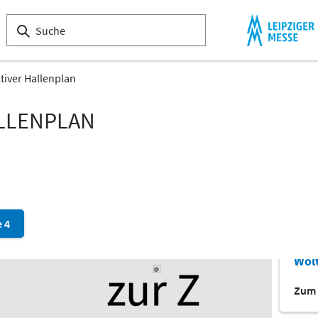
Zum 
tiver Hallenplan
Z
ALLENPLAN
TR I
Zum 
e 4
Z
Wol
Zum 