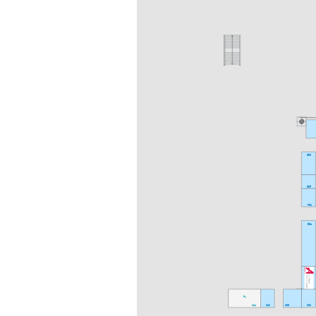
G33
G35
F32
E34
PL
C44
C40
C36
C32