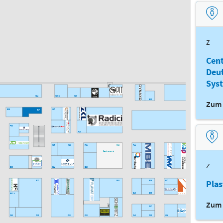
Z
Cen
Deut
Sys
G24
G20/1
G20
G08
G04
Zum 
G29
G25
G27
F30
F04
F20
G01
F25
F23
F21
F13
F11
Gastronomie
E04
Z
E30
E24
E20
Befr.
Plas
E27
E13
E09
E07
C00
D10
D08
E32/1
Zum 
D07
C30
C28
C22
C20
C10
C08
C06