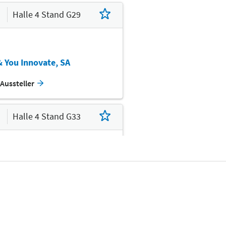
Halle 4 Stand G29
 You Innovate, SA
Aussteller
Halle 4 Stand G33
matix GmbH
Aussteller
Halle 4 Stand G35