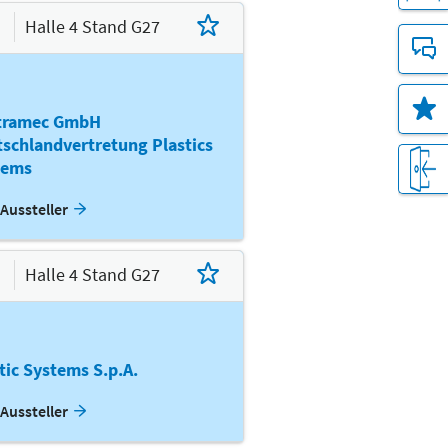
Halle 4 Stand G27
tramec GmbH
schlandvertretung Plastics
tems
Aussteller
Halle 4 Stand G27
tic Systems S.p.A.
Aussteller