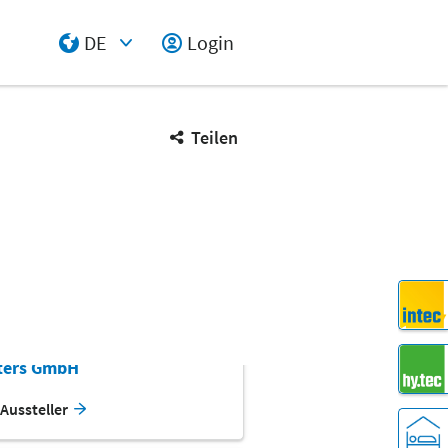
Aussteller
DE
Login
Halle 4 Stand G24
Select Input
Teilen
ndustrial Srl
Aussteller
Halle 4 Stand G25
ters GmbH
Aussteller