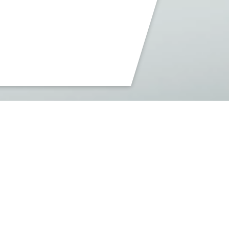
Die Z ist eine in Europa führende internationale Zuliefermesse und
findet alle zwei Jahre als zentrale Plattform für
Zulieferer der unteren
und mittleren Produktionsstufen
sowie
industrielle Dienstleister
statt. 2027 wird sie erneut zum
Treffpunkt für Entscheider und
Experten
aus dem Maschinen- und Anlagenbau, der Automobil- und
Fahrzeugindustrie, dem Werkzeugbau und weiteren
Industriebereichen.