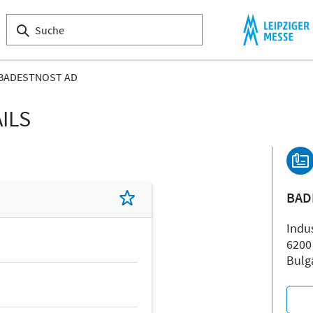
BADESTNOST AD
ILS
BAD
Indus
6200
Bulg