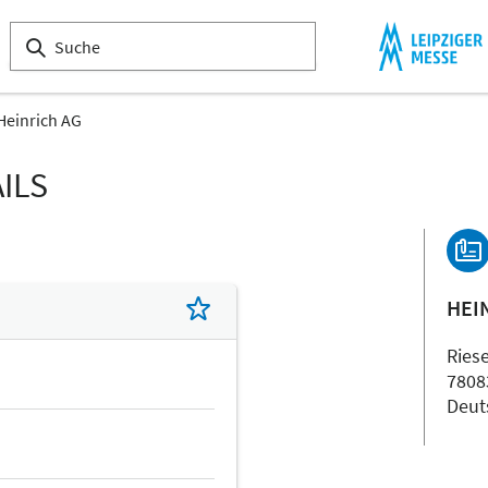
Heinrich AG
ILS
HEI
Ries
7808
Deut