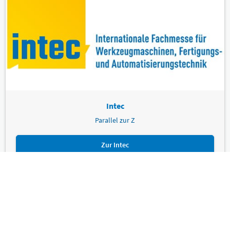
Intec
Parallel zur Z
Zur Intec
Leipziger Messe GmbH, Messe-Allee 1, 04356 Leipzig
Impressum
Datenschutz
Informationspflichten
Seite drucken