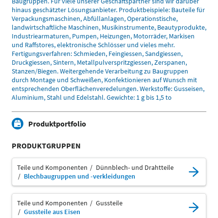
Baugruppen. Für viele unserer Geschäftspartner sind wir darüber
hinaus geschätzter Lösungsanbieter. Produktbeispiele: Bauteile für
Verpackungsmaschinen, Abfüllanlagen, Operationstische,
landwirtschaftliche Maschinen, Musikinstrumente, Beautyprodukte,
Industriearmaturen, Pumpen, Heizungen, Motorräder, Markisen
und Raffstores, elektronische Schlösser und vieles mehr.
Fertigungsverfahren: Schmieden, Feingiessen, Sandgiessen,
Druckgiessen, Sintern, Metallpulverspritzgiessen, Zerspanen,
Stanzen/Biegen. Weitergehende Verarbeitung zu Baugruppen
durch Montage und Schweißen, Konfektionieren auf Wunsch mit
entsprechenden Oberflächenveredelungen. Werkstoffe: Gusseisen,
Aluminium, Stahl und Edelstahl. Gewichte: 1 g bis 1,5 to
Produktportfolio
PRODUKTGRUPPEN
Teile und Komponenten
Dünnblech- und Drahtteile
Blechbaugruppen und -verkleidungen
Teile und Komponenten
Gussteile
Gussteile aus Eisen