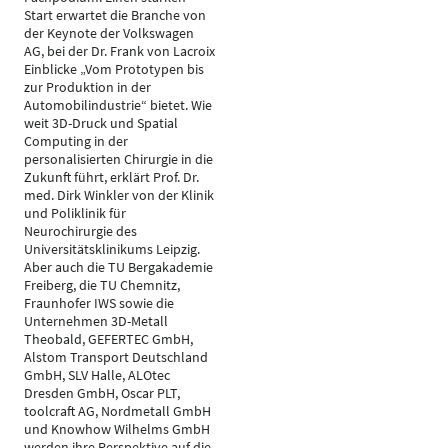
Start erwartet die Branche von
der Keynote der Volkswagen
AG, bei der Dr. Frank von Lacroix
Einblicke „Vom Prototypen bis
zur Produktion in der
Automobilindustrie“ bietet. Wie
weit 3D-Druck und Spatial
Computing in der
personalisierten Chirurgie in die
Zukunft führt, erklärt Prof. Dr.
med. Dirk Winkler von der Klinik
und Poliklinik für
Neurochirurgie des
Universitätsklinikums Leipzig.
Aber auch die TU Bergakademie
Freiberg, die TU Chemnitz,
Fraunhofer IWS sowie die
Unternehmen 3D-Metall
Theobald, GEFERTEC GmbH,
Alstom Transport Deutschland
GmbH, SLV Halle, ALOtec
Dresden GmbH, Oscar PLT,
toolcraft AG, Nordmetall GmbH
und Knowhow Wilhelms GmbH
werden ihre Perspektive auf die