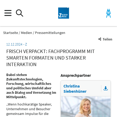
Startseite
Medien
Pressemitteilungen
Teilen
12.12.2024
Z
FRISCH VERPACKT: FACHPROGRAMM MIT
SMARTEN FORMATEN UND STARKER
INTERAKTION
Dabei stehen
Ansprechpartner
Zukunftstechnologien,
Forschung, wirtschaftliches
Christina
und politisches Umfeld aber
Siebenhüner
auch Dialog und Vernetzung im
Mittelpunkt.
„Wenn hochkarätige Speaker,
Unternehmen und Besucher
gemeinsam Impulse für die