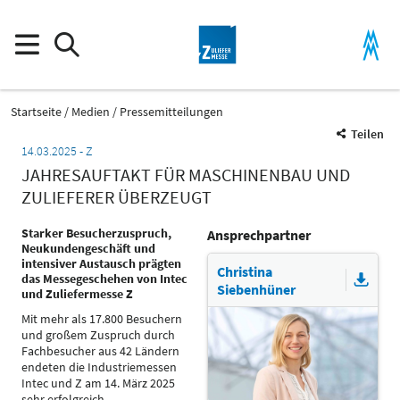
Startseite
Medien
Pressemitteilungen
Teilen
14.03.2025
Z
JAHRESAUFTAKT FÜR MASCHINENBAU UND
ZULIEFERER ÜBERZEUGT
Starker Besucherzuspruch,
Ansprechpartner
Neukundengeschäft und
intensiver Austausch prägten
Christina
das Messegeschehen von Intec
Siebenhüner
und Zuliefermesse Z
Mit mehr als 17.800 Besuchern
und großem Zuspruch durch
Fachbesucher aus 42 Ländern
endeten die Industriemessen
Intec und Z am 14. März 2025
sehr erfolgreich.