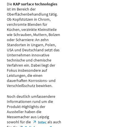
Die
KAP surface technologies
ist im Bereich der
Oberflächenbehandlung tätig.
Ob Kopfstützen in Chrom,
verchromte Blenden für
Küchen, verzinkte Kleinstteile
wie Schrauben, Muttern, Bolzen
oder Scharniere: An zehn
Standorten in Ungarn, Polen,
USA und Deutschland setzt das
Unternehmen innovative
technische und chemische
Verfahren ein. Dabei liegt der
Fokus insbesondere auf
Leistungen, die einen
dauerhaften Korrosions- und
Verschleißschutz bewirken.
Noch deutlich umfassendere
Informationen rund um die
Produkt-Highlights der
Aussteller haben die
Messemacher aus Leipzig
sowohl für die
als auch
Intec