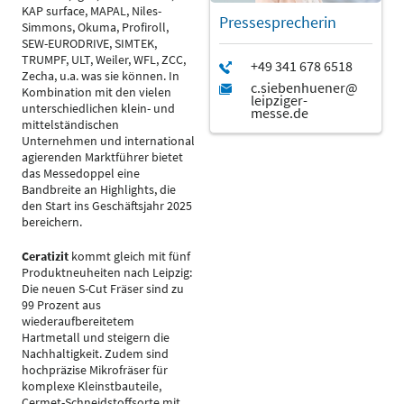
KAP surface, MAPAL, Niles-
Pressesprecherin
Simmons, Okuma, Profiroll,
SEW-EURODRIVE, SIMTEK,
TRUMPF, ULT, Weiler, WFL, ZCC,
Zecha, u.a. was sie können. In
Kombination mit den vielen
unterschiedlichen klein- und
mittelständischen
Unternehmen und international
agierenden Marktführer bietet
das Messedoppel eine
Bandbreite an Highlights, die
den Start ins Geschäftsjahr 2025
bereichern.
Ceratizit
kommt gleich mit fünf
Produktneuheiten nach Leipzig:
Die neuen S-Cut Fräser sind zu
99 Prozent aus
wiederaufbereitetem
Hartmetall und steigern die
Nachhaltigkeit. Zudem sind
hochpräzise Mikrofräser für
komplexe Kleinstbauteile,
Cermet-Schneidstoffsorte mit