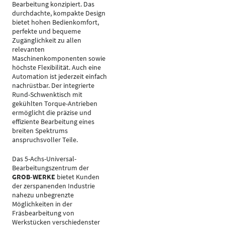
Bearbeitung konzipiert. Das
durchdachte, kompakte Design
bietet hohen Bedienkomfort,
perfekte und bequeme
Zugänglichkeit zu allen
relevanten
Maschinenkomponenten sowie
höchste Flexibilität. Auch eine
Automation ist jederzeit einfach
nachrüstbar. Der integrierte
Rund-Schwenktisch mit
gekühlten Torque-Antrieben
ermöglicht die präzise und
effiziente Bearbeitung eines
breiten Spektrums
anspruchsvoller Teile.
Das 5-Achs-Universal-
Bearbeitungszentrum der
GROB-WERKE
bietet Kunden
der zerspanenden Industrie
nahezu unbegrenzte
Möglichkeiten in der
Fräsbearbeitung von
Werkstücken verschiedenster