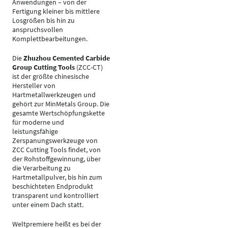
Anwendungen – von der
Fertigung kleiner bis mittlere
Losgrößen bis hin zu
anspruchsvollen
Komplettbearbeitungen.
Die
Zhuzhou Cemented Carbide
Group Cutting Tools
(ZCC-CT)
ist der größte chinesische
Hersteller von
Hartmetallwerkzeugen und
gehört zur MinMetals Group. Die
gesamte Wertschöpfungskette
für moderne und
leistungsfähige
Zerspanungswerkzeuge von
ZCC Cutting Tools findet, von
der Rohstoffgewinnung, über
die Verarbeitung zu
Hartmetallpulver, bis hin zum
beschichteten Endprodukt
transparent und kontrolliert
unter einem Dach statt.
Weltpremiere heißt es bei der