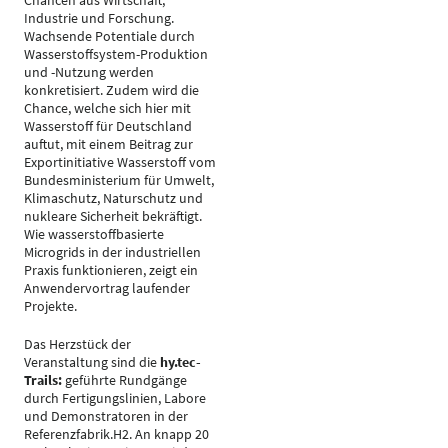
Chancen aus Wirtschaft,
Industrie und Forschung.
Wachsende Potentiale durch
Wasserstoffsystem-Produktion
und -Nutzung werden
konkretisiert. Zudem wird die
Chance, welche sich hier mit
Wasserstoff für Deutschland
auftut, mit einem Beitrag zur
Exportinitiative Wasserstoff vom
Bundesministerium für Umwelt,
Klimaschutz, Naturschutz und
nukleare Sicherheit bekräftigt.
Wie wasserstoffbasierte
Microgrids in der industriellen
Praxis funktionieren, zeigt ein
Anwendervortrag laufender
Projekte.
Das Herzstück der
Veranstaltung sind die
hy.tec-
Trails:
geführte Rundgänge
durch Fertigungslinien, Labore
und Demonstratoren in der
Referenzfabrik.H2. An knapp 20