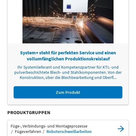
System+ steht für perfekten Service und einen
vollumfänglichen Produktionskreislauf
Ihr Systemlieferant und Kompetenzpartner für KTL- und
pulverbeschichtete Blech- und Stahlkomponenten. Von der
Konstruktion, über die Blechbearbeitung und Oberfl...
Zum Produkt
PRODUKTGRUPPEN
Füge-, Verbindungs- und Montageprozesse
Fügeverfahren
Roboterschweißarbeiten