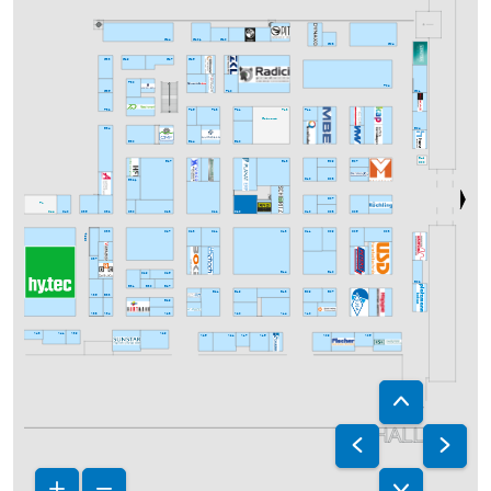
G24
G20/1
G20
G08
G04
G33
G29
G25
G27
F30
F04
G35
F20
G01
F32
F25
F23
F13
F21
F11
Gastronomie
E34
E04
E30
E24
E20
Befr.
E13
E09
C00
E27
E07
D08
E32/1
D10
D07
PL
C44
C40
C36
C32
C30
C28
C22
C20
C10
C08
C06
C33
C27
C23
C21
C13
C11
C09
C05
C03
C33/1
C37
C29
C25
B14
B10
B02
B31
B30
B27
B19
B13
B09
B21
B07
A36
B33
B29
A38
A34
A28
A20
A14
A10
A43
A39
A29
A41
A25
A15
A09
A05
A21
A17