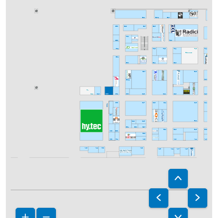
G24
G20/1
G20
G08
G33
G29
G25
G27
F30
G35
F20
F32
F25
F23
F13
F21
F11
Gastronomie
E34
E30
E24
E20
E13
E09
E27
D08
E32/1
D10
D07
PL
C44
C40
C36
C32
C30
C28
C22
C20
C10
C08
C33
C27
C23
C21
C13
C11
C09
C33/1
C37
C29
C25
B14
B10
B31
B30
B27
B19
B13
B09
B21
B07
A36
B33
B29
A38
A34
A28
A20
A14
A10
A43
A39
A29
A41
A25
A15
A09
A21
A17